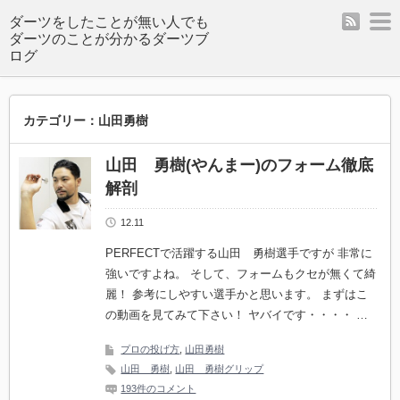
rss
m
ダーツをしたことが無い人でも
ダーツのことが分かるダーツブ
ログ
カテゴリー：山田勇樹
山田 勇樹(やんまー)のフォーム徹底
解剖
12.11
PERFECTで活躍する山田 勇樹選手ですが 非常に
強いですよね。 そして、フォームもクセが無くて綺
麗！ 参考にしやすい選手かと思います。 まずはこ
の動画を見てみて下さい！ ヤバイです・・・・ …
プロの投げ方
,
山田勇樹
山田 勇樹
,
山田 勇樹グリップ
193件のコメント