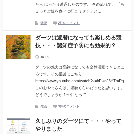
たら ばったり遭遇したのです。 その流れで、 「ち
ょっとご飯を食べに行こうぜ！」と…
雑談
2件のコメント
ダーツは還暦になっても楽しめる競
技・・・認知症予防にも効果的？
10.18
ダーツの魅力は高齢になっても全然活躍できるとこ
ろです。その証拠にこちら！
https://www.youtube.com/watch?v=bPwoJ6YTmRg
このおやっさんは、還暦ぐらいだったと思います。
どうでしょうか？60になって…
雑談
3件のコメント
久しぶりのダーツにて・・・やって
やりました。