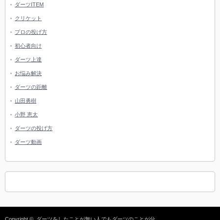
ダーツITEM
クリケット
プロの投げ方
初心者向け
ダーツ上達
お悩み解決
ダーツの距離
山田勇樹
小野 恵太
ダーツの投げ方
ダーツ動画
Copyright ©
ダーツをしたことが無い人でもダーツのことが分