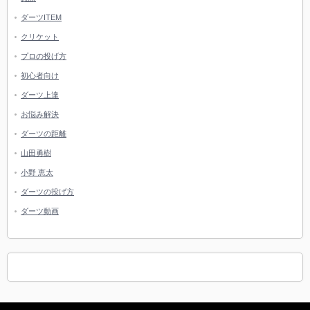
ダーツITEM
クリケット
プロの投げ方
初心者向け
ダーツ上達
お悩み解決
ダーツの距離
山田勇樹
小野 恵太
ダーツの投げ方
ダーツ動画