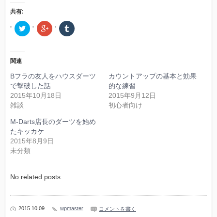
共有:
ク
ク
ク
リ
リ
リ
ッ
ッ
ッ
ク
ク
ク
し
し
し
て
て
て
関連
Twitter
Google+
Tumblr
で
で
で
共
共
共
Bフラの友人をハウスダーツ
カウントアップの基本と効果
有
有
有
(新
(新
(新
で撃破した話
的な練習
し
し
し
2015年10月18日
2015年9月12日
い
い
い
ウ
ウ
ウ
雑談
初心者向け
ィ
ィ
ィ
ン
ン
ン
ド
ド
ド
M-Darts店長のダーツを始め
ウ
ウ
ウ
たキッカケ
で
で
で
開
開
開
2015年8月9日
き
き
き
ま
ま
ま
未分類
す)
す)
す)
No related posts.
2015 10.09
wpmaster
コメントを書く