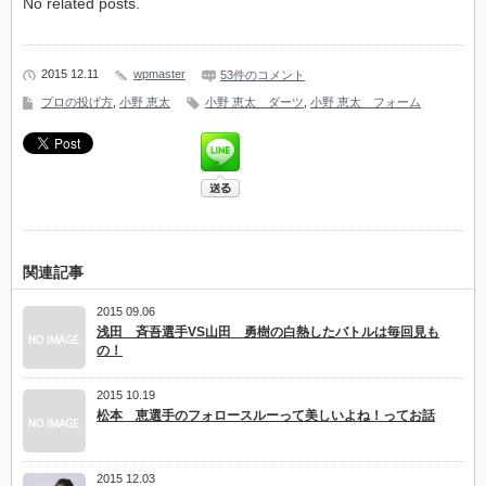
No related posts.
2015 12.11
wpmaster
53件のコメント
プロの投げ方
,
小野 恵太
小野 恵太 ダーツ
,
小野 恵太 フォーム
関連記事
2015 09.06
浅田 斉吾選手VS山田 勇樹の白熱したバトルは毎回見も
の！
2015 10.19
松本 恵選手のフォロースルーって美しいよね！ってお話
2015 12.03