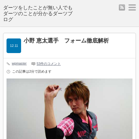
rss
m
ダーツをしたことが無い人でも
ダーツのことが分かるダーツブ
ログ
小野 恵太選手 フォーム徹底解析
12.11
wpmaster
53件のコメント
この記事は2分で読めます