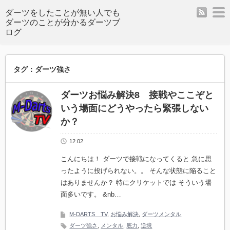
rss
m
ダーツをしたことが無い人でも
ダーツのことが分かるダーツブ
ログ
タグ：ダーツ強さ
ダーツお悩み解決8 接戦やここぞと
いう場面にどうやったら緊張しない
か？
12.02
こんにちは！ ダーツで接戦になってくると 急に思
ったように投げられない。。 そんな状態に陥ること
はありませんか？ 特にクリケットでは そういう場
面多いです。 &nb…
M-DARTS TV
,
お悩み解決
,
ダーツメンタル
ダーツ強さ
,
メンタル
,
底力
,
逆境