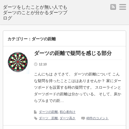
rss
m
ダーツをしたことが無い人でも
ダーツのことが分かるダーツブ
ログ
カテゴリー：ダーツの距離
ダーツの距離で疑問を感じる部分
12.10
こんにちは さてさて、 ダーツの距離について こん
な疑問を持ったことこははありませんか？ 家にダー
ツボードを設置する時の疑問です。 スローラインと
ダーツボードの距離は分かっている。 そして、床か
らブルまでの距…
ダーツの距離
,
初心者向け
ダーツ 距離
,
ダーツ高さ
48件のコメント