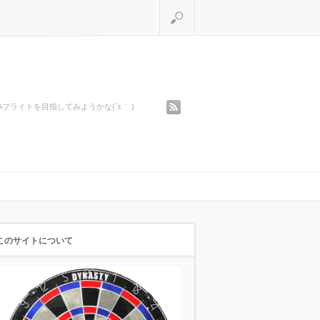
検索
rss
Aフライトを目指してみようかな(´ε｀ )
このサイトについて