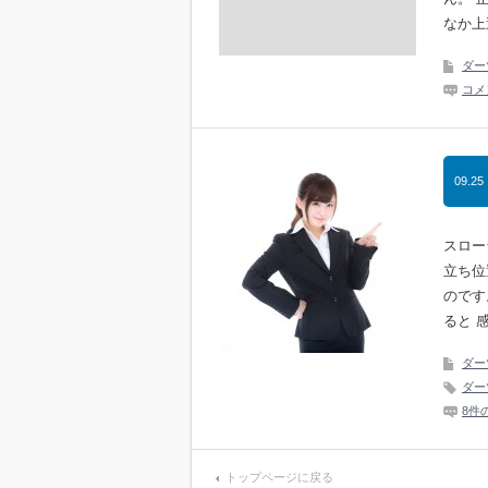
なか上
ダー
コメ
09.25
スロー
立ち位
のです
ると 
ダー
ダー
8件
トップページに戻る