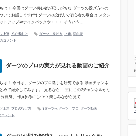
ちは！ 今回はダーツ初心者が犯しがちな ダーツの投げ方への
ついてお話します(^^) ダーツの投げ方で初心者の場合は スタン
ットアップやテイクバックや・・・ そういう…
ツ上達
,
初心者向け
ダーツ 投げ方
,
上達
,
初心者
件のコメント
ダーツのプロの実力が見れる動画のご紹介
ちは！ 今日は、ダーツのプロ選手を研究できる 動画チャンネ
とめて紹介してみます。 見るなら、 主にこの2チャンネルかな
自分自身、日頃参考にしつつ 楽しみながら見て…
ツ上達
,
プロの投げ方
9ダーツtv
,
ダーツ プロ
,
ダーツ動画
のコメント