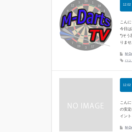
12.02
こんに
今日は
*)そ
りませ
M-D
ハッ
12.02
こんに
の安定
イントを
M-D