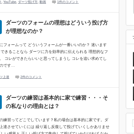
ラ
,
YouTube
,
ダーツ投げ方
,
動画
1件のコメント
ダーツのフォームの理想はどういう投げ方
が理想なのか？
にフォームって どういうフォームが一番いいのか？ 迷います
 できることなら ダーツに力を効率的に伝えられる 理想的なフ
。 コレができたらいいと思ってしまうし コレを追い求めてし
のです…
ツ上達
2件のコメント
ダーツの練習は基本的に家で練習・・・そ
の私なりの理由とは？
の練習ってどこでしています？私の場合は基本的に家です。ダ
上達させていくには 繰り返し反復して投げていくしかありませ
正しい感覚と 正しい投げ方で集中して投げていかなければ なか