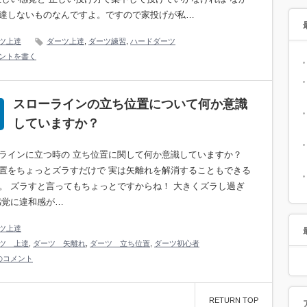
達しないものなんですよ。ですので家投げが私…
ツ上達
ダーツ上達
,
ダーツ練習
,
ハードダーツ
ントを書く
スローラインの立ち位置について何か意識
していますか？
ラインに立つ時の 立ち位置に関して何か意識していますか？
置をちょっとズラすだけで 実は矢離れを解消することもできる
。 ズラすと言ってもちょっとですからね！ 大きくズラし過ぎ
感覚に違和感が…
ツ上達
ツ 上達
,
ダーツ 矢離れ
,
ダーツ 立ち位置
,
ダーツ初心者
のコメント
RETURN TOP