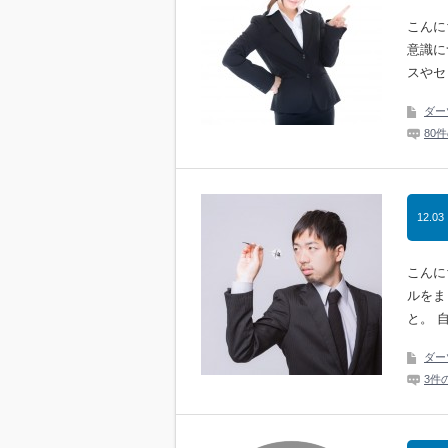
こんに
意識に
スやセ
ダー
80
12.03
こんに
ルをま
と。 
ダー
3件