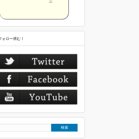
グ
フォロー求む！