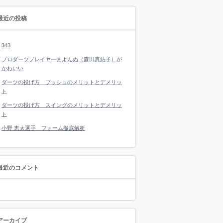
最近の投稿
343
プロダーツプレイヤーまよんぬ（森田真結子）が
かわいい
ダーツの投げ方 プッシュのメリットとデメリッ
ト
ダーツの投げ方 スイングのメリットとデメリッ
ト
小野 恵太選手 フォーム徹底解析
最近のコメント
アーカイブ