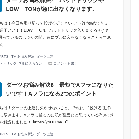
ダーツお悩み解決7 ハットトリックや
LOW TONが急に出なくなります。
ちは！今日も張り切って投げるぞ！といって投げ始めてきょ、
調子いい！！LOW TON、ハットトリック入りまくるぞ(*´∀｀
う思っているのもつかの間。急にブルに入らなくなることってあ
ん…
ARTS TV
,
お悩み解決
,
ダーツ上達
トトリック
,
ブルに入らない
コメントを書く
ダーツお悩み解決6 最短でAフラになりた
いです！Aフラになる2つのポイント
ちは！ダーツの上達に欠かせないこと。それは、"投げる"動作
に尽きます。Aフラに登るのに私が重要だと思っている2つのポ
解説しました！ https://youtu.be/HO…
ARTS TV
,
お悩み解決
,
ダーツ上達